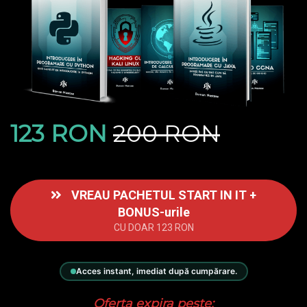
123 RON
200 RON
VREAU PACHETUL START IN IT +
BONUS-urile
CU DOAR 123 RON
Acces instant, imediat după cumpărare.
Oferta expira peste: