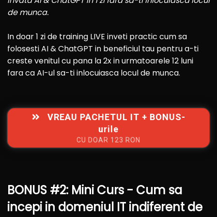
Invata AI & ChatGPT in 1 zi fara sa-ti inlocuiasca locul
de munca.
In doar 1 zi de training LIVE inveti practic cum sa
folosesti AI & ChatGPT in beneficiul tau pentru a-ti
creste venitul cu pana la 2x in urmatoarele 12 luni
fara ca AI-ul sa-ti inlocuiasca locul de munca.
VREAU PACHETUL IT + BONUS-
urile
CU DOAR 123 RON
BONUS #2: Mini Curs - Cum sa
incepi in domeniul IT indiferent de