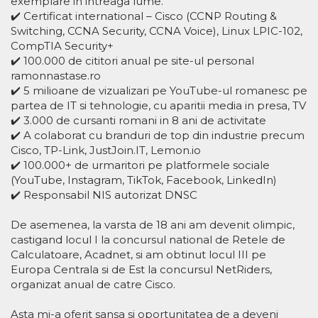
exemplare in intreaga lume.
✔️ Certificat international – Cisco (CCNP Routing &
Switching, CCNA Security, CCNA Voice), Linux LPIC-102,
CompTIA Security+
✔️ 100.000 de cititori anual pe site-ul personal
ramonnastase.ro
✔️ 5 milioane de vizualizari pe YouTube-ul romanesc pe
partea de IT si tehnologie, cu aparitii media in presa, TV
✔️ 3.000 de cursanti romani in 8 ani de activitate
✔️ A colaborat cu branduri de top din industrie precum
Cisco, TP-Link, JustJoin.IT, Lemon.io
✔️ 100.000+ de urmaritori pe platformele sociale
(YouTube, Instagram, TikTok, Facebook, LinkedIn)
✔️ Responsabil NIS autorizat DNSC
De asemenea, la varsta de 18 ani am devenit olimpic,
castigand locul I la concursul national de Retele de
Calculatoare, Acadnet, si am obtinut locul III pe
Europa Centrala si de Est la concursul NetRiders,
organizat anual de catre Cisco.
Asta mi-a oferit sansa si oportunitatea de a deveni