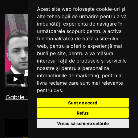
experienta anterioara
Acest site web folosește cookie-uri și
alte tehnologii de urmărire pentru a vă
îmbunătăți experiența de navigare în
următoarele scopuri:
pentru a activa
funcționalitatea de bază a site-ului
web
,
pentru a oferi o experiență mai
bună pe site
,
pentru a vă măsura
interesul față de produsele și serviciile
noastre și pentru a personaliza
interacțiunile de marketing
,
pentru a
livra reclame care sunt mai relevante
pentru dvs
.
Gabriel: "Mentoratul cu tine mi-a fost de mare
Sunt de acord
ajutor!"
Refuz
Vreau să schimb setările